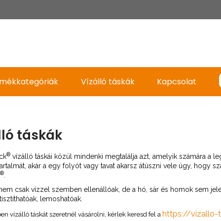
mékkategóriák
Vízálló táskák
Kapcsolat
lló táskák
®
ck
vízálló táskái közül mindenki megtalálja azt, amelyik számára a 
tartalmát, akár a egy folyót vagy tavat akarsz átúszni vele úgy, hogy 
®
.
nem csak vízzel szemben ellenállóak, de a hó, sár és homok sem jel
isztíthatóak, lemoshatóak.
https://vizallo-
 vízálló táskát szeretnél vásárolni, kérlek keresd fel a