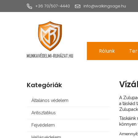
+36 70/507-4440
info@walkingsage.hu
Rólunk
Ter
Vízá
Kategóriák
A Zulupa
Általános védelem
a táskád 
Zulupack
Antisztatikus
Táskáink 
könnyen t
Fejvédelem
Amennyiben
Hallásvédelem