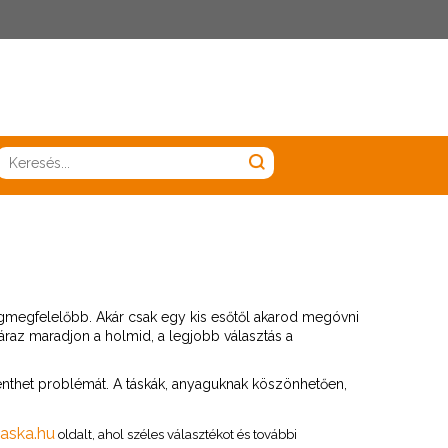
Notice
:
Undefined
variable:
label
in
/home/walkings1/walkingsage/munkavedelmi-
ruhazat/templates/vp_smart/layouts/custom/blocks/heade
on
legmegfelelőbb. Akár csak egy kis esőtől akarod megóvni
line
száraz maradjon a holmid, a legjobb választás a
176
enthet problémát. A táskák, anyaguknak köszönhetően,
taska.hu
oldalt, ahol széles választékot és további