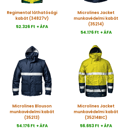
Regimental láthatósági
Microlines Jacket
kabát (34827V)
munkavédelmi kabát
(35214)
52.326 Ft
+ ÁFA
54.176 Ft
+ ÁFA
Microlines Blouson
Microlines Jacket
munkavédelmi kabát
munkavédelmi kabát
(35213)
(35214BIC)
54.176 Ft
+ ÁFA
56.653 Ft
+ ÁFA