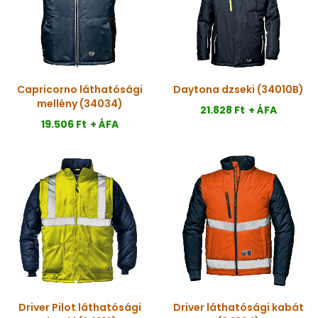
Capricorno láthatósági
Daytona dzseki (34010B)
mellény (34034)
21.828 Ft
+ ÁFA
19.506 Ft
+ ÁFA
Driver Pilot láthatósági
Driver láthatósági kabát