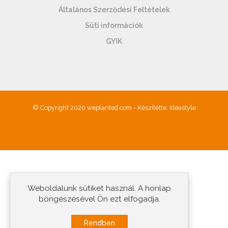
Általános Szerződési Feltételek
Süti információk
GYIK
© Copyright 2020 weplanted.com - Készítette:
Ideastyle
Weboldalunk sütiket használ. A honlap
böngészésével Ön ezt elfogadja.
Rendben