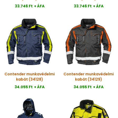
33.746 Ft
+ ÁFA
33.746 Ft
+ ÁFA
Contender munkavédelmi
Contender munkavédelmi
kabát (34128)
kabát (34129)
34.055 Ft
+ ÁFA
34.055 Ft
+ ÁFA