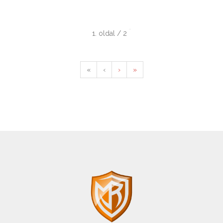
1. oldal / 2
«
‹
›
»