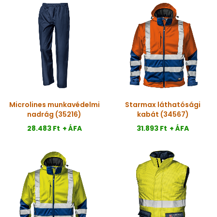
Microlines munkavédelmi
Starmax láthatósági
nadrág (35216)
kabát (34567)
28.483 Ft
+ ÁFA
31.893 Ft
+ ÁFA