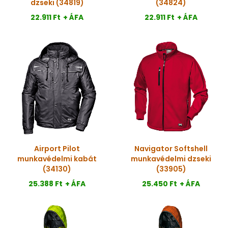
dzseki (34819)
(34824)
22.911 Ft
+ ÁFA
22.911 Ft
+ ÁFA
Airport Pilot
Navigator Softshell
munkavédelmi kabát
munkavédelmi dzseki
(34130)
(33905)
25.388 Ft
+ ÁFA
25.450 Ft
+ ÁFA