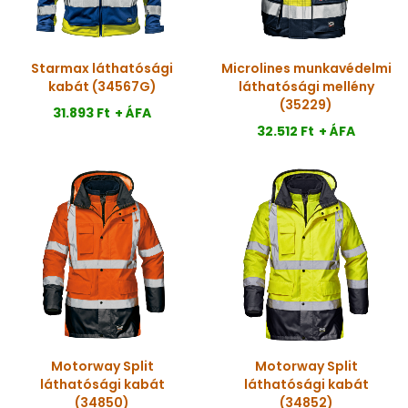
Starmax láthatósági
Microlines munkavédelmi
kabát (34567G)
láthatósági mellény
(35229)
31.893 Ft
+ ÁFA
32.512 Ft
+ ÁFA
Motorway Split
Motorway Split
láthatósági kabát
láthatósági kabát
(34850)
(34852)