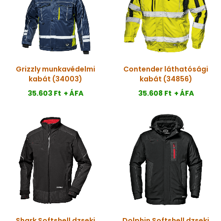
Grizzly munkavédelmi
Contender láthatósági
kabát (34003)
kabát (34856)
35.603 Ft
+ ÁFA
35.608 Ft
+ ÁFA
Shark Softshell dzseki
Dolphin Softshell dzseki