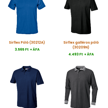
Sirflex Póló (30212A)
Sirflex galléros póló
(30209N)
3.565 Ft
+ ÁFA
4.493 Ft
+ ÁFA