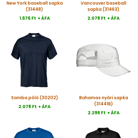
New York baseball sapka
Vancouver baseball
(31448)
sapka (31463)
1.676 Ft
+ ÁFA
2.078 Ft
+ ÁFA
Samba póló (30202)
Bahamas nyári sapka
(31441B)
2.078 Ft
+ ÁFA
2.295 Ft
+ ÁFA