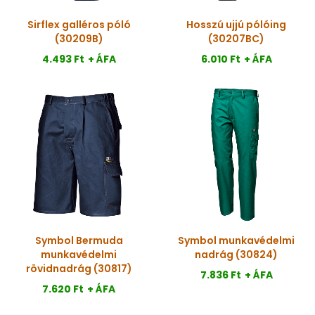
Sirflex galléros póló
Hosszú ujjú pólóing
(30209B)
(30207BC)
4.493 Ft
+ ÁFA
6.010 Ft
+ ÁFA
Symbol Bermuda
Symbol munkavédelmi
munkavédelmi
nadrág (30824)
rövidnadrág (30817)
7.836 Ft
+ ÁFA
7.620 Ft
+ ÁFA