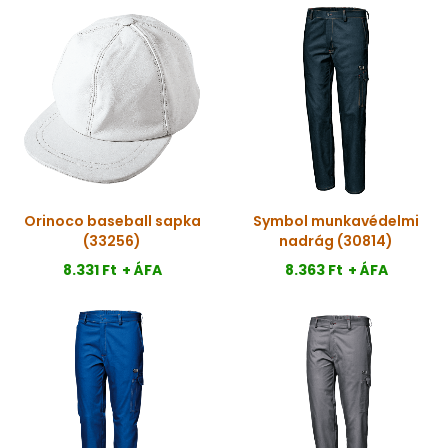
Orinoco baseball sapka
Symbol munkavédelmi
(33256)
nadrág (30814)
8.331 Ft
+ ÁFA
8.363 Ft
+ ÁFA