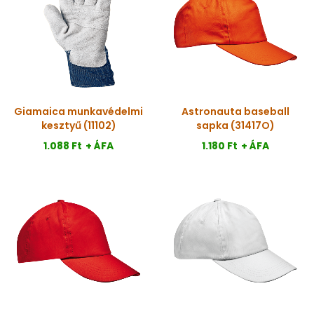
Giamaica munkavédelmi
Astronauta baseball
kesztyű (11102)
sapka (31417O)
1.088 Ft
+ ÁFA
1.180 Ft
+ ÁFA