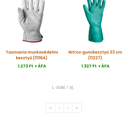
Tasmania munkavédelmi
Nitron gumikesztyű 33 cm
kesztyű (11116A)
(11227)
1.273 Ft
+ ÁFA
1.327 Ft
+ ÁFA
1. oldal / 15
«
‹
›
»