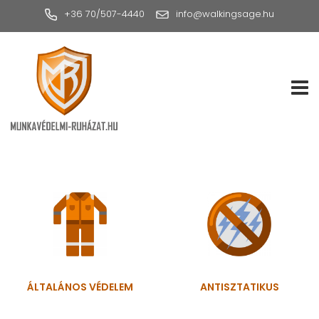
+36 70/507-4440
info@walkingsage.hu
TOGG
ÁLTALÁNOS VÉDELEM
ANTISZTATIKUS