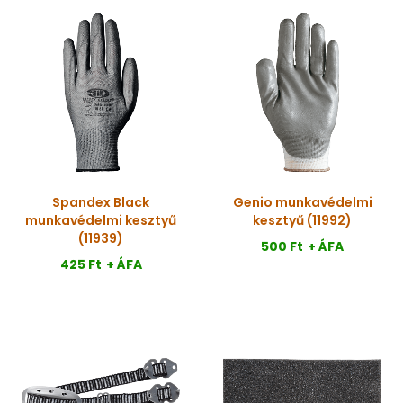
Spandex Black
Genio munkavédelmi
munkavédelmi kesztyű
kesztyű (11992)
(11939)
500 Ft
+ ÁFA
425 Ft
+ ÁFA