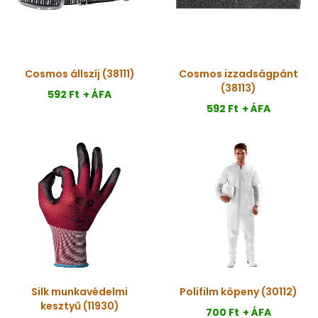
Cosmos állszíj (38111)
Cosmos izzadságpánt
(38113)
592 Ft
+ ÁFA
592 Ft
+ ÁFA
Silk munkavédelmi
Polifilm köpeny (30112)
kesztyű (11930)
700 Ft
+ ÁFA