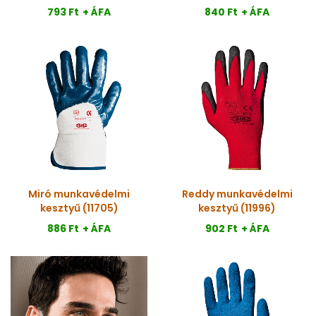
793 Ft
+ ÁFA
840 Ft
+ ÁFA
Miró munkavédelmi
Reddy munkavédelmi
kesztyű (11705)
kesztyű (11996)
886 Ft
+ ÁFA
902 Ft
+ ÁFA