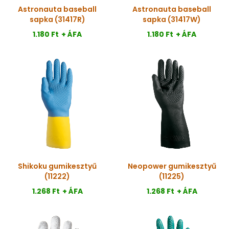
Astronauta baseball
Astronauta baseball
sapka (31417R)
sapka (31417W)
1.180 Ft
+ ÁFA
1.180 Ft
+ ÁFA
Shikoku gumikesztyű
Neopower gumikesztyű
(11222)
(11225)
1.268 Ft
+ ÁFA
1.268 Ft
+ ÁFA