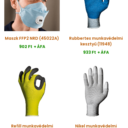
Maszk FFP2 NRD (45022A)
Rubbertex munkavédelmi
kesztyű (11948)
902 Ft
+ ÁFA
933 Ft
+ ÁFA
Refill munkavédelmi
Nikel munkavédelmi