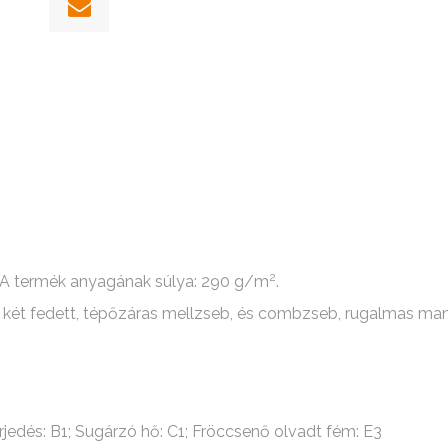
2
l. A termék anyagának súlya: 290 g/m
.
el; két fedett, tépőzáras mellzseb, és combzseb, rugalmas ma
rjedés: B1; Sugárzó hő: C1; Fröccsenő olvadt fém: E3