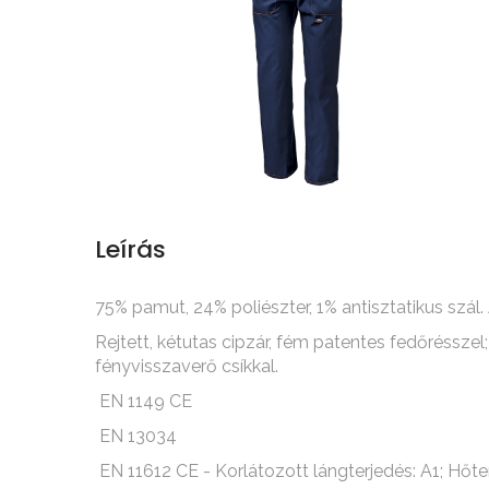
Leírás
75% pamut, 24% poliészter, 1% antisztatikus szá
Rejtett, kétutas cipzár, fém patentes fedőréssz
fényvisszaverő csíkkal.
EN 1149 CE
EN 13034
EN 11612 CE - Korlátozott lángterjedés: A1; Hőte