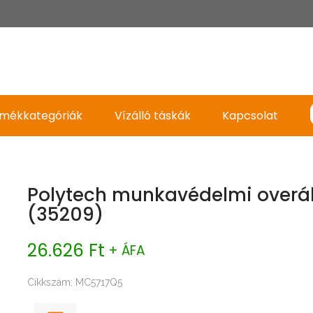
mékkategóriák
Vízálló táskák
Kapcsolat
Polytech munkavédelmi overá
(35209)
26.626 Ft
+ ÁFA
Cikkszám: MC5717Q5