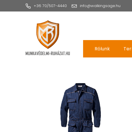
+36 70/507-4440
info@walkingsage.hu
Rólunk
Ter