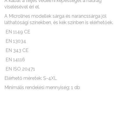
A kabát a teljes védelmi képességét a nadrág
viselésével éri el.
A Microlines modellek sárga és narancssárga jól
láthatósági színekben, és kék színben is elérhetőek.
EN 1149 CE
EN 13034
EN 343 CE
EN 14116
EN ISO 20471
Elérhető méretek: S-4XL
Minimális rendelési mennyiség: 1 db