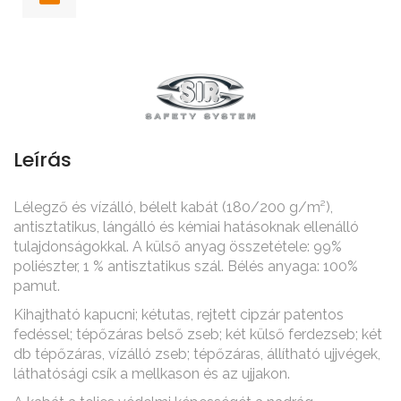
Leírás
Lélegző és vízálló, bélelt kabát (180/200 g/m²),
antisztatikus, lángálló és kémiai hatásoknak ellenálló
tulajdonságokkal. A külső anyag összetétele: 99%
poliészter, 1 % antisztatikus szál. Bélés anyaga: 100%
pamut.
Kihajtható kapucni; kétutas, rejtett cipzár patentos
fedéssel; tépőzáras belső zseb; két külső ferdezseb; két
db tépőzáras, vízálló zseb; tépőzáras, állítható ujjvégek,
láthatósági csík a mellkason és az ujjakon.