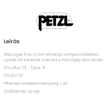
Leírás
Mászógép 8 és 13 mm átmérőjű szimpla kötelekhez.
Lyukak két karabíner számára a mászógép alsó részén.
EN 12841 CE - Típus: B
EN 567 CE
Minimális rendelési mennyiség: 1 db
Szállítási idő: 15 nap