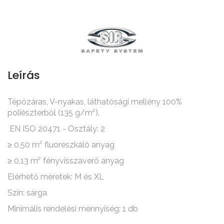
Leírás
Tépőzáras, V-nyakas, láthatósági mellény 100%
poliészterből (135 g/m²).
EN ISO 20471 - Osztály: 2
≥ 0,50 m² fluoreszkáló anyag
≥ 0,13 m² fényvisszaverő anyag
Elérhető méretek: M és XL
Szín: sárga
Minimális rendelési mennyiség: 1 db