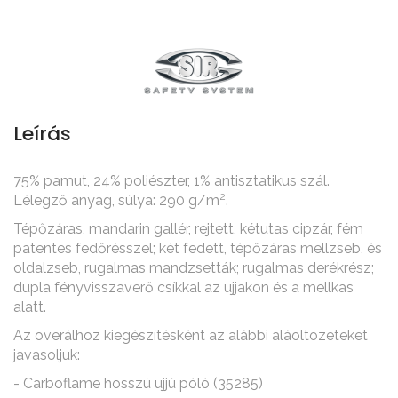
Leírás
75% pamut, 24% poliészter, 1% antisztatikus szál.
2
Lélegző anyag, súlya: 290 g/m
.
Tépőzáras, mandarin gallér, rejtett, kétutas cipzár, fém
patentes fedőrésszel; két fedett, tépőzáras mellzseb, és
oldalzseb, rugalmas mandzsetták; rugalmas derékrész;
dupla fényvisszaverő csíkkal az ujjakon és a mellkas
alatt.
Az overálhoz kiegészítésként az alábbi aláöltözeteket
javasoljuk:
- Carboflame hosszú ujjú póló (35285)