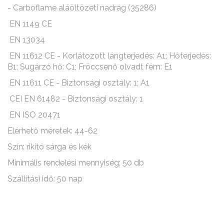
- Carboflame aláöltözeti nadrág (35286)
EN 1149 CE
EN 13034
EN 11612 CE - Korlátozott lángterjedés: A1; Hőterjedés:
B1; Sugárzó hő: C1; Fröccsenő olvadt fém: E1
EN 11611 CE - Biztonsági osztály: 1; A1
CEI EN 61482 - Biztonsági osztály: 1
EN ISO 20471
Elérhető méretek: 44-62
Szín: rikító sárga és kék
Minimális rendelési mennyiség: 50 db
Szállítási idő: 50 nap