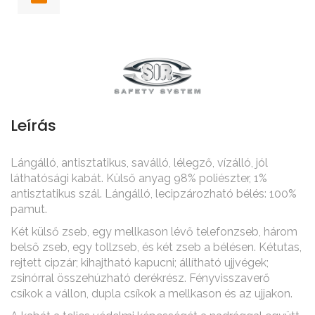
Leírás
Lángálló, antisztatikus, saválló, lélegző, vízálló, jól
láthatósági kabát. Külső anyag 98% poliészter, 1%
antisztatikus szál. Lángálló, lecipzározható bélés: 100%
pamut.
Két külső zseb, egy mellkason lévő telefonzseb, három
belső zseb, egy tollzseb, és két zseb a bélésen. Kétutas,
rejtett cipzár; kihajtható kapucni; állítható ujjvégek;
zsinórral összehúzható derékrész. Fényvisszaverő
csíkok a vállon, dupla csíkok a mellkason és az ujjakon.