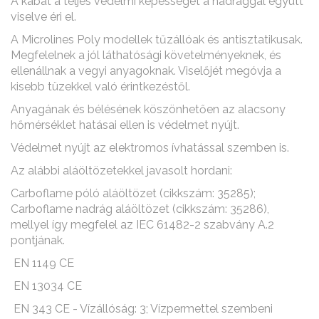
A kabát a teljes védelmi képességét a nadrággal együtt
viselve éri el.
A Microlines Poly modellek tűzállóak és antisztatikusak.
Megfelelnek a jól láthatósági követelményeknek, és
ellenállnak a vegyi anyagoknak. Viselőjét megóvja a
kisebb tüzekkel való érintkezéstől.
Anyagának és bélésének köszönhetően az alacsony
hőmérséklet hatásai ellen is védelmet nyújt.
Védelmet nyújt az elektromos ívhatással szemben is.
Az alábbi aláöltözetekkel javasolt hordani:
Carboflame póló aláöltözet (cikkszám: 35285);
Carboflame nadrág aláöltözet (cikkszám: 35286),
mellyel így megfelel az IEC 61482-2 szabvány A.2
pontjának.
EN 1149 CE
EN 13034 CE
EN 343 CE - Vízállóság: 3; Vízpermettel szembeni