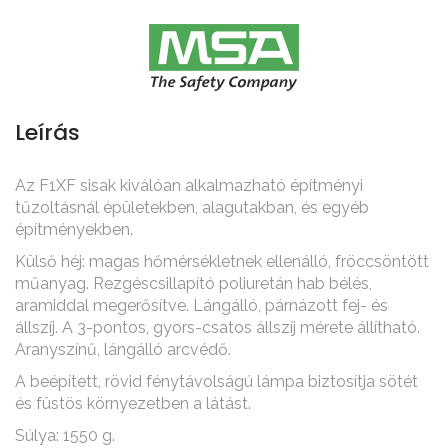
Leírás
Az F1XF sisak kiválóan alkalmazható építményi
tűzoltásnál épületekben, alagutakban, és egyéb
építményekben.
Külső héj: magas hőmérsékletnek ellenálló, fröccsöntött
műanyag. Rezgéscsillapító poliuretán hab bélés,
aramiddal megerősítve. Lángálló, párnázott fej- és
állszíj. A 3-pontos, gyors-csatos állszíj mérete állítható.
Aranyszínű, lángálló arcvédő.
A beépített, rövid fénytávolságú lámpa biztosítja sötét
és füstös környezetben a látást.
Súlya: 1550 g.