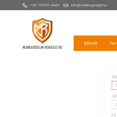
+36 70/507-4440
info@walkingsage.hu
Rólunk
Ter
Fe
Je