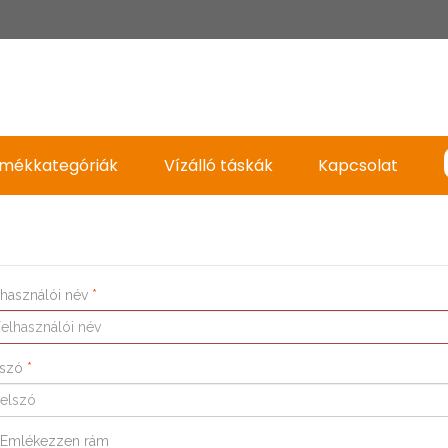
mékkategóriák
Vízálló táskák
Kapcsolat
lhasználói név
*
lszó
*
Emlékezzen rám